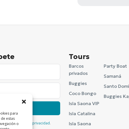
bete
Tours
Barcos
Party Boat
privados
Samaná
Buggies
Santo Dom
Coco Bongo
Buggies K
Isla Saona VIP
Suscribirse
Isla Catalina
ookies para
 de estas
acepto la
política de privacidad
.
Isla Saona
avegación o
miento,