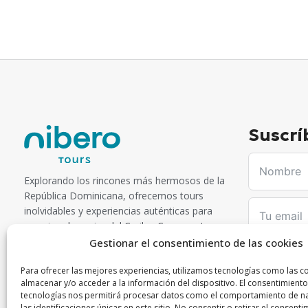
Suscrí
Explorando los rincones más hermosos de la
República Dominicana, ofrecemos tours
inolvidables y experiencias auténticas para
que vivas lo mejor del Caribe. Con nosotros,
cada aventura es una historia que contar. ©
Gestionar el consentimiento de las cookies
Niberotours 2023 - Conectando viajeros con
Para ofrecer las mejores experiencias, utilizamos tecnologías como las c
maravillas dominicanas.
almacenar y/o acceder a la información del dispositivo. El consentimiento
He leído y 
tecnologías nos permitirá procesar datos como el comportamiento de n
las identificaciones únicas en este sitio. No consentir o retirar el consenti