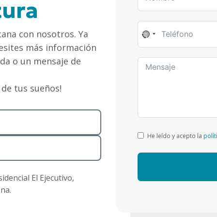
tura
cana con nosotros. Ya
No
cesites más información
country
selected
ada o un mensaje de
 de tus sueños!
He leído y acepto la
polí
dencial El Ejecutivo,
ana.